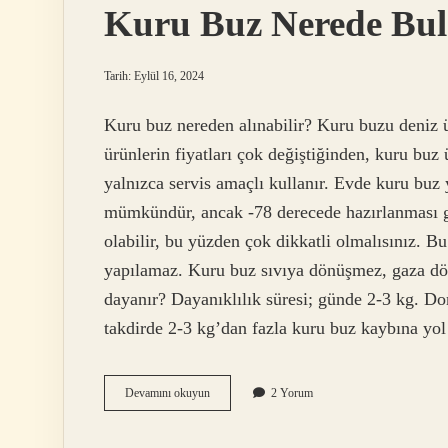
Kuru Buz Nerede Bul
Tarih: Eylül 16, 2024
Kuru buz nereden alınabilir? Kuru buzu deniz ü
ürünlerin fiyatları çok değiştiğinden, kuru bu
yalnızca servis amaçlı kullanır. Evde kuru bu
mümkündür, ancak -78 derecede hazırlanması g
olabilir, bu yüzden çok dikkatli olmalısınız. 
yapılamaz. Kuru buz sıvıya dönüşmez, gaza dön
dayanır? Dayanıklılık süresi; günde 2-3 kg. Do
takdirde 2-3 kg’dan fazla kuru buz kaybına yol
Kuru
Devamını okuyun
2 Yorum
Buz
Nerede
Bulabilirim