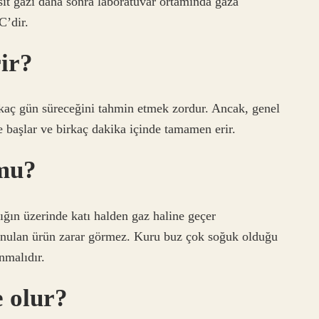
sit gazı daha sonra laboratuvar ortamında gaza
C’dir.
ir?
kaç gün süreceğini tahmin etmek zordur. Ancak, genel
e başlar ve birkaç dakika içinde tamamen erir.
 mu?
ığın üzerinde katı halden gaz haline geçer
konulan ürün zarar görmez. Kuru buz çok soğuk olduğu
nmalıdır.
 olur?