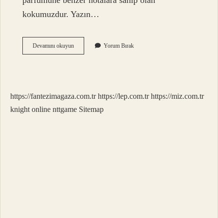
parfümüne benzer notalara sahip olan
kokumuzdur. Yazın…
Libre
Devamını okuyun
Yorum Bırak
Yazın
Kullanılır
Mı
https://fantezimagaza.com.tr
https://lep.com.tr
https://miz.com.tr
knight online
nttgame
Sitemap