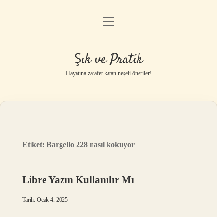
menüyü
Anasayfa
aç
Gizlilik Politikası
Şık ve Pratik
Yasal Uyarı
Hayatına zarafet katan neşeli öneriler!
Hakkımızda
Etiket:
Bargello 228 nasıl kokuyor
Libre Yazın Kullanılır Mı
Tarih: Ocak 4, 2025