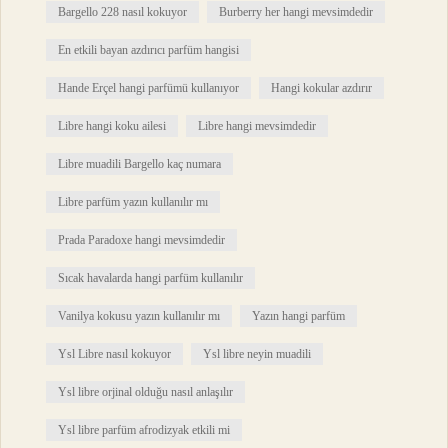
Bargello 228 nasıl kokuyor
Burberry her hangi mevsimdedir
En etkili bayan azdırıcı parfüm hangisi
Hande Erçel hangi parfümü kullanıyor
Hangi kokular azdırır
Libre hangi koku ailesi
Libre hangi mevsimdedir
Libre muadili Bargello kaç numara
Libre parfüm yazın kullanılır mı
Prada Paradoxe hangi mevsimdedir
Sıcak havalarda hangi parfüm kullanılır
Vanilya kokusu yazın kullanılır mı
Yazın hangi parfüm
Ysl Libre nasıl kokuyor
Ysl libre neyin muadili
Ysl libre orjinal olduğu nasıl anlaşılır
Ysl libre parfüm afrodizyak etkili mi