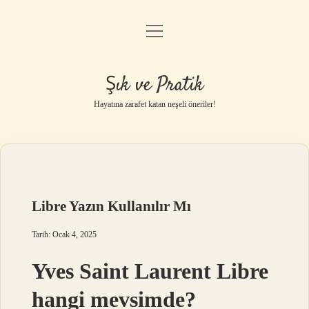
menüyü
Anasayfa
aç
Gizlilik Politikası
Şık ve Pratik
Yasal Uyarı
Hayatına zarafet katan neşeli öneriler!
Hakkımızda
Libre Yazın Kullanılır Mı
Tarih: Ocak 4, 2025
Yves Saint Laurent Libre
hangi mevsimde?