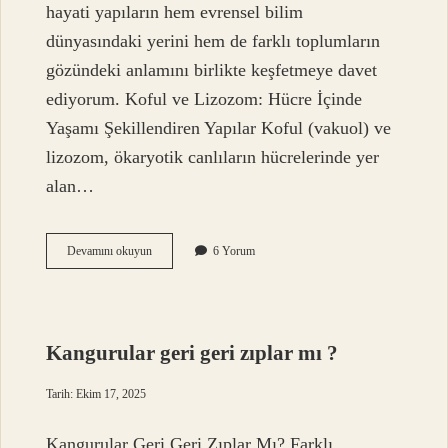
hayati yapıların hem evrensel bilim
dünyasındaki yerini hem de farklı toplumların
gözündeki anlamını birlikte keşfetmeye davet
ediyorum. Koful ve Lizozom: Hücre İçinde
Yaşamı Şekillendiren Yapılar Koful (vakuol) ve
lizozom, ökaryotik canlıların hücrelerinde yer
alan…
Koful
Devamını okuyun
6 Yorum
ve
Lizozomu
ne
oluşturur
?
Kangurular geri geri zıplar mı ?
Tarih: Ekim 17, 2025
Kangurular Geri Geri Zıplar Mı? Farklı