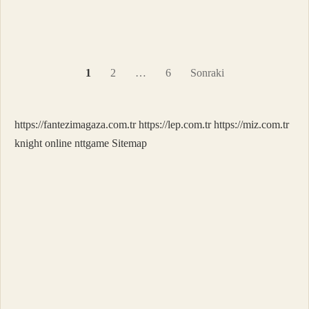
kim
öder
?
Yazı
1
2
…
6
Sonraki
sayfalaması
https://fantezimagaza.com.tr
https://lep.com.tr
https://miz.com.tr
knight online
nttgame
Sitemap