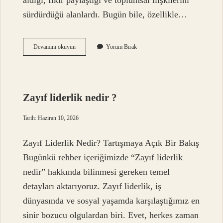
aldığı, fikir paylaştığı ve toplumsal ilişkilerini
sürdürdüğü alanlardı. Bugün bile, özellikle…
Kahvehane
Devamını okuyun
Yorum Bırak
işletmek
haram
mıdır
?
Zayıf liderlik nedir ?
Tarih: Haziran 10, 2026
Zayıf Liderlik Nedir? Tartışmaya Açık Bir Bakış
Bugünkü rehber içeriğimizde “Zayıf liderlik
nedir” hakkında bilinmesi gereken temel
detayları aktarıyoruz. Zayıf liderlik, iş
dünyasında ve sosyal yaşamda karşılaştığımız en
sinir bozucu olgulardan biri. Evet, herkes zaman