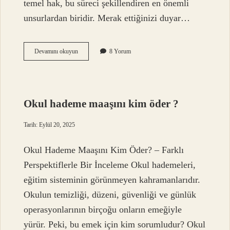
temel hak, bu süreci şekillendiren en önemli
unsurlardan biridir. Merak ettiğinizi duyar…
Tüketicinin
Devamını okuyun
8 Yorum
8
temel
hakkı
nedir
?
Okul hademe maaşını kim öder ?
Tarih: Eylül 20, 2025
Okul Hademe Maaşını Kim Öder? – Farklı
Perspektiflerle Bir İnceleme Okul hademeleri,
eğitim sisteminin görünmeyen kahramanlarıdır.
Okulun temizliği, düzeni, güvenliği ve günlük
operasyonlarının birçoğu onların emeğiyle
yürür. Peki, bu emek için kim sorumludur? Okul