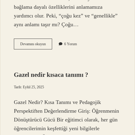
bağlama dayalı özelliklerini anlamamıza
yardımcı olur. Peki, “çoğu kez” ve “genellikle”
aynı anlamı taşır mı? Çoğu…
Çoğu
Devamını okuyun
6 Yorum
kez
Genellikle
anlamı
taşır
mı
Gazel nedir kısaca tanımı ?
?
Tarih: Eylül 25, 2025
Gazel Nedir? Kısa Tanımı ve Pedagojik
Perspektiften Değerlendirme Giriş: Öğrenmenin
Dönüştürücü Gücü Bir eğitimci olarak, her gün
öğrencilerimin keşfettiği yeni bilgilerle