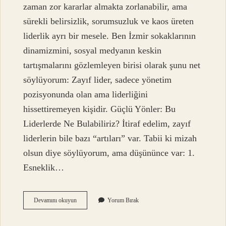
zaman zor kararlar almakta zorlanabilir, ama
sürekli belirsizlik, sorumsuzluk ve kaos üreten
liderlik ayrı bir mesele. Ben İzmir sokaklarının
dinamizmini, sosyal medyanın keskin
tartışmalarını gözlemleyen birisi olarak şunu net
söylüyorum: Zayıf lider, sadece yönetim
pozisyonunda olan ama liderliğini
hissettiremeyen kişidir. Güçlü Yönler: Bu
Liderlerde Ne Bulabiliriz? İtiraf edelim, zayıf
liderlerin bile bazı “artıları” var. Tabii ki mizah
olsun diye söylüyorum, ama düşününce var: 1.
Esneklik…
Zayıf
Devamını okuyun
Yorum Bırak
liderlik
nedir