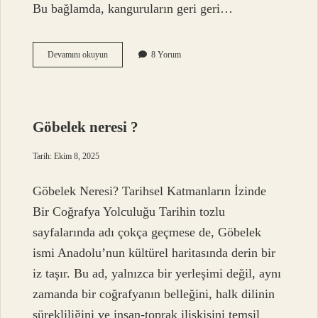
Bu bağlamda, kanguruların geri geri…
Kangurular
Devamını okuyun
8 Yorum
geri
geri
zıplar
mı
?
Göbelek neresi ?
Tarih: Ekim 8, 2025
Göbelek Neresi? Tarihsel Katmanların İzinde
Bir Coğrafya Yolculuğu Tarihin tozlu
sayfalarında adı çokça geçmese de, Göbelek
ismi Anadolu’nun kültürel haritasında derin bir
iz taşır. Bu ad, yalnızca bir yerleşimi değil, aynı
zamanda bir coğrafyanın belleğini, halk dilinin
sürekliliğini ve insan-toprak ilişkisini temsil