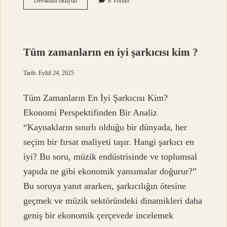
Devamını okuyun
8 Yorum
nedir
kısaca
tanımı
?
Tüm zamanların en iyi şarkıcısı kim ?
Tarih: Eylül 24, 2025
Tüm Zamanların En İyi Şarkıcısı Kim?
Ekonomi Perspektifinden Bir Analiz
“Kaynakların sınırlı olduğu bir dünyada, her
seçim bir fırsat maliyeti taşır. Hangi şarkıcı en
iyi? Bu soru, müzik endüstrisinde ve toplumsal
yapıda ne gibi ekonomik yansımalar doğurur?”
Bu soruya yanıt ararken, şarkıcılığın ötesine
geçmek ve müzik sektöründeki dinamikleri daha
geniş bir ekonomik çerçevede incelemek