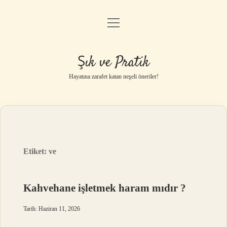
menüyü
Anasayfa
aç
Gizlilik Politikası
Şık ve Pratik
Yasal Uyarı
Hayatına zarafet katan neşeli öneriler!
Hakkımızda
Etiket:
ve
Kahvehane işletmek haram mıdır ?
Tarih: Haziran 11, 2026