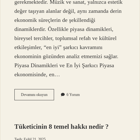
gerekmektedir. Müzik ve sanat, yalnızca estetik
değer taşıyan alanlar değil, aynı zamanda derin
ekonomik süreçlerin de şekillendiği
dinamiklerdir. Özellikle piyasa dinamikleri,
bireysel tercihler, toplumsal refah ve kültürel
etkileşimler, “en iyi” şarkıcı kavramını
ekonominin gözünden analiz etmemizi sağlar.
Piyasa Dinamikleri ve En İyi Şarkıcı Piyasa
ekonomisinde, en…
Tüm
Devamını okuyun
6 Yorum
zamanların
en
iyi
şarkıcısı
kim
Tüketicinin 8 temel hakkı nedir ?
?
Tarih: Eylül 21, 2025