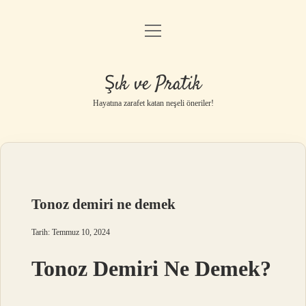
menüyü
Anasayfa
aç
Gizlilik Politikası
Şık ve Pratik
Yasal Uyarı
Hayatına zarafet katan neşeli öneriler!
Hakkımızda
Tonoz demiri ne demek
Tarih: Temmuz 10, 2024
Tonoz Demiri Ne Demek?