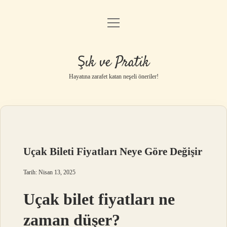
menüyü
Anasayfa
aç
Gizlilik Politikası
Şık ve Pratik
Yasal Uyarı
Hayatına zarafet katan neşeli öneriler!
Hakkımızda
Uçak Bileti Fiyatları Neye Göre Değişir
Tarih: Nisan 13, 2025
Uçak bilet fiyatları ne
zaman düşer?