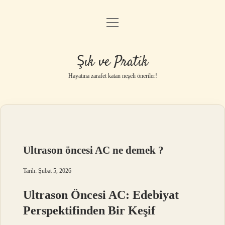
menüyü
Anasayfa
aç
Gizlilik Politikası
Şık ve Pratik
Yasal Uyarı
Hayatına zarafet katan neşeli öneriler!
Hakkımızda
Ultrason öncesi AC ne demek ?
Tarih: Şubat 5, 2026
Ultrason Öncesi AC: Edebiyat
Perspektifinden Bir Keşif