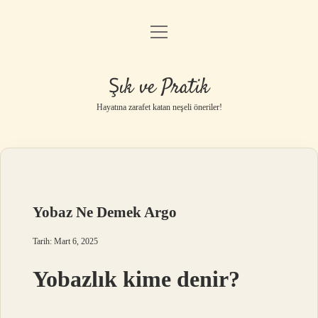
menüyü
Anasayfa
aç
Gizlilik Politikası
Şık ve Pratik
Yasal Uyarı
Hayatına zarafet katan neşeli öneriler!
Hakkımızda
Yobaz Ne Demek Argo
Tarih: Mart 6, 2025
Yobazlık kime denir?