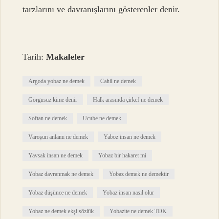
tarzlarını ve davranışlarını gösterenler denir.
Tarih:
Makaleler
Argoda yobaz ne demek
Cahil ne demek
Görgusuz kime denir
Halk arasında çirkef ne demek
Softan ne demek
Ucube ne demek
Varoşun anlamı ne demek
Yaboz insan ne demek
Yavsak insan ne demek
Yobaz bir hakaret mi
Yobaz davranmak ne demek
Yobaz demek ne demektir
Yobaz düşünce ne demek
Yobaz insan nasıl olur
Yobaz ne demek ekşi sözlük
Yobazite ne demek TDK