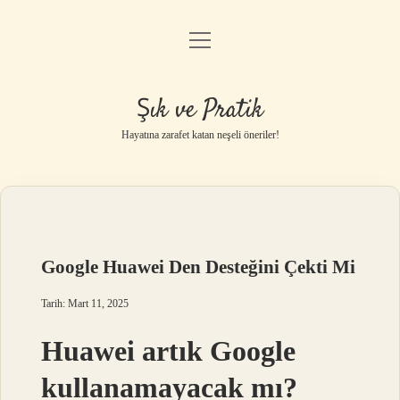
menüyü
Anasayfa
aç
Gizlilik Politikası
Şık ve Pratik
Yasal Uyarı
Hayatına zarafet katan neşeli öneriler!
Hakkımızda
Google Huawei Den Desteğini Çekti Mi
Tarih: Mart 11, 2025
Huawei artık Google
kullanamayacak mı?