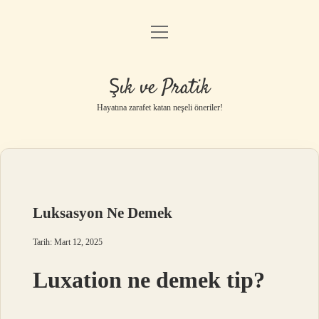
menüyü
Anasayfa
aç
Gizlilik Politikası
Şık ve Pratik
Yasal Uyarı
Hayatına zarafet katan neşeli öneriler!
Hakkımızda
Luksasyon Ne Demek
Tarih: Mart 12, 2025
Luxation ne demek tip?