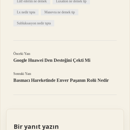
Lütf ederim ne demek
Luxation ne demek tip
Lx nedir tıpta
Manevra ne demek tip
Subluksasyon nedir tıpta
Önceki Yazı
Google Huawei Den Desteğini Çekti Mi
Sonraki Yazı
Basmacı Hareketinde Enver Paşanın Rolü Nedir
Bir yanıt yazın