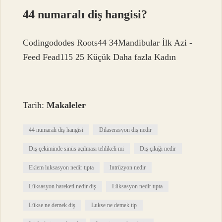
44 numaralı diş hangisi?
Codingododes Roots44 34Mandibular İlk Azi -
Feed Fead115 25 Küçük Daha fazla Kadın
Tarih:
Makaleler
44 numaralı diş hangisi
Dilaserasyon diş nedir
Diş çekiminde sinüs açılması tehlikeli mi
Diş çıkığı nedir
Eklem luksasyon nedir tıpta
Intrüzyon nedir
Lüksasyon hareketi nedir diş
Lüksasyon nedir tıpta
Lükse ne demek diş
Lukse ne demek tip