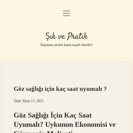
menüyü
Anasayfa
aç
Gizlilik Politikası
Şık ve Pratik
Yasal Uyarı
Hayatına zarafet katan neşeli öneriler!
Hakkımızda
Göz sağlığı için kaç saat uyumalı ?
Tarih: Ekim 13, 2025
Göz Sağlığı İçin Kaç Saat
Uyumalı? Uykunun Ekonomisi ve