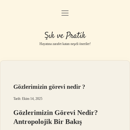
menüyü
Anasayfa
aç
Gizlilik Politikası
Şık ve Pratik
Yasal Uyarı
Hayatına zarafet katan neşeli öneriler!
Hakkımızda
Gözlerimizin görevi nedir ?
Tarih: Ekim 14, 2025
Gözlerimizin Görevi Nedir?
Antropolojik Bir Bakış